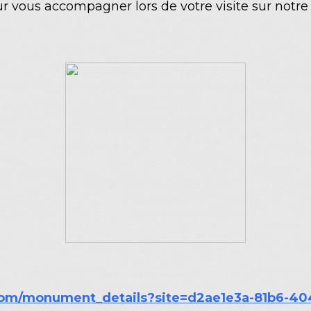
vous accompagner lors de votre visite sur notre 
.com/monument_details?site=d2ae1e3a-81b6-4