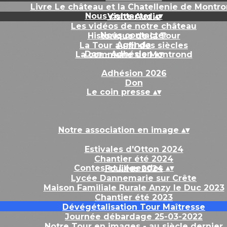
Livre Le château et la Chatellenie de Montr
Nous contacter
▴
▾
Visite Audio
Les vidéos de notre château
Nous contacter
Historique de la Tour
Agenda
La Tour au fil des siècles
Don - Adhésion
▴
▾
La commune de Montrond
Adhésion 2026
Don
Le coin presse
▴
▾
Notre association en image
▴
▾
Estivales d'Otton 2024
Chantier été 2024
Contes et Légendes
▴
▾
Fouilles 2024
Lycée Dannemarie sur Crête
Maison Familiale Rurale Anzy le Duc 2023
Chantier été 2023
Dévégétalisation Tour Maîtresse
Journée débardage 25-03-2022
Notre Tour en images - au siècle dernier