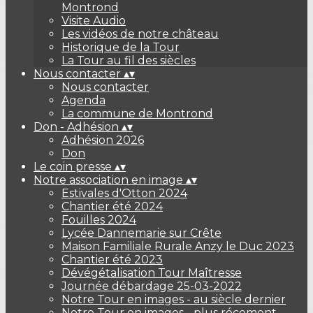
Montrond
Visite Audio
Les vidéos de notre château
Historique de la Tour
La Tour au fil des siècles
Nous contacter
▴
▾
Nous contacter
Agenda
La commune de Montrond
Don - Adhésion
▴
▾
Adhésion 2026
Don
Le coin presse
▴
▾
Notre association en image
▴
▾
Estivales d'Otton 2024
Chantier été 2024
Fouilles 2024
Lycée Dannemarie sur Crête
Maison Familiale Rurale Anzy le Duc 2023
Chantier été 2023
Dévégétalisation Tour Maîtresse
Journée débardage 25-03-2022
Notre Tour en images - au siècle dernier
Notre Tour en images - plus récement