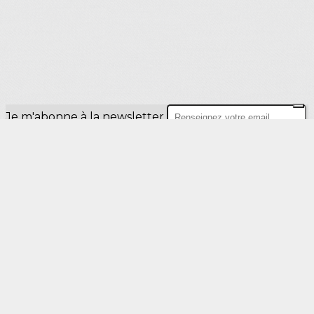
Je m'abonne à la newsletter
OK
Plan du site
Licences
Mentions légales
CGUV
Paramétrer vos cookies
Se connecter
Propulsé par AssoConnect, le logiciel des
associations Culturelles