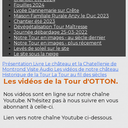
Fouilles 2024
Lycée Dannemarie sur Crête
Maison Familiale Rurale Anzy le Duc 2023
Chantier été 2023
Dévégétalisation Tour Maîtresse
Journée débardage 25-03-2022
Notre Tour en images - au siècle dernier
Notre Tour en images - plus récement
Levés de soleil sur le site
Le site sous la neige
Présentation
Livre Le château et la Chatellenie de
Montrond
Visite Audio
Les vidéos de notre château
Historique de la Tour
La Tour au fil des siècles
Les vidéos de la Tour d'OTTON.
Nos vidéos sont en ligne sur notre chaîne
Youtube. N'hésitez pas à nous suivre en vous
abonnant à celle-ci.
Lien vers notre chaîne Youtube ci-dessous.